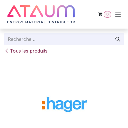
Se rendre au contenu
0
Tous les produits