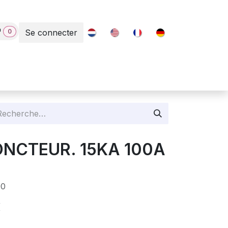
0
Se connecter
Contact
JONCTEUR. 15KA 100A
0
€