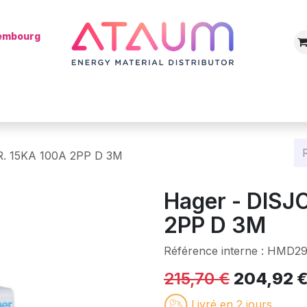
xembourg
Boutique
Catégories
Batterie
Mon installateur
Blog
. 15KA 100A 2PP D 3M
Hager - DIS
2PP D 3M
Référence interne :
HMD29
215,70
€
204,92
Livré en 2 jours