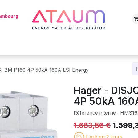
xembourg
Boutique
Catégories
Batterie
Mon installateur
Blog
. BM P160 4P 50kA 160A LSI Energy
Hager - DIS
4P 50kA 160A
Référence interne :
HMS16
1.683,56
€
1.599,
Livré en 2 jours