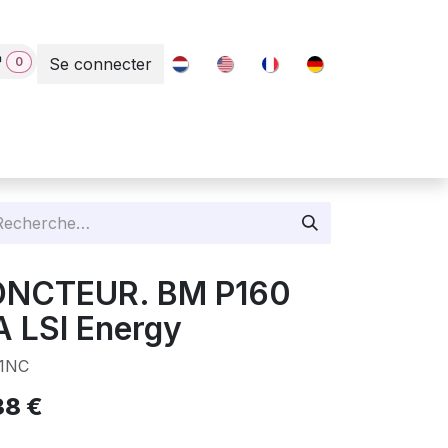
0
Se connecter
Contact
JONCTEUR. BM P160
 LSI Energy
1NC
38
€