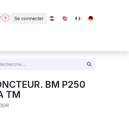
0
Se connecter
Contact
JONCTEUR. BM P250
A TM
0DR