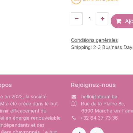
Ajo
Conditions générales
Shipping: 2-3 Business Day
opos
Rejoignez-nous
e en 2022, la société
hello@ataum.be
 a été créée dans le but
Rue de la Plaine 8c,
urnir efficacement du
6900 Marche-en-Fam
iel en énergie renouvelable
+32 84 37 73 36
 indépendants et des
uliers chevronnés. Le but