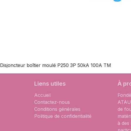
Disjoncteur boîtier moulé P250 3P 50kA 100A TM
Liens utiles
À pr
Accueil
Fondé
Contactez-nous
ATAUM
Conditions générales
de fo
Politique de confidentialité
matér
à des
partic