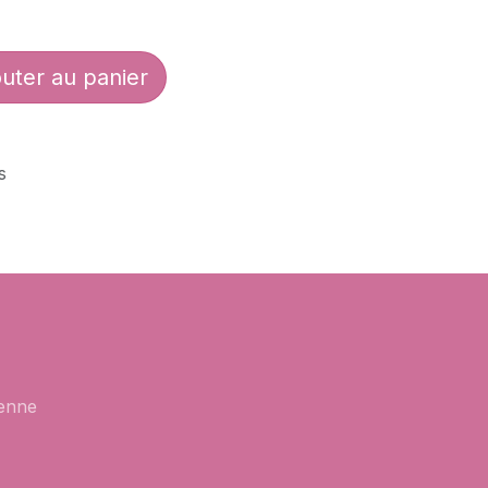
uter au panier
s
enne