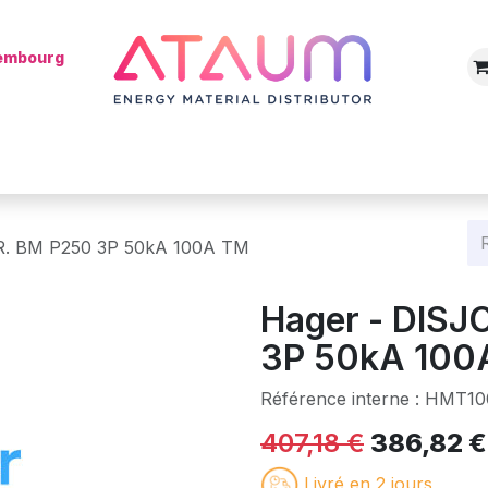
xembourg
Boutique
Catégories
Batterie
Mon installateur
Blog
. BM P250 3P 50kA 100A TM
Hager - DIS
3P 50kA 100
Référence interne :
HMT10
407,18
€
386,82
€
Livré en 2 jours