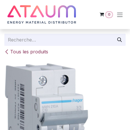
Se rendre au contenu
0
Tous les produits