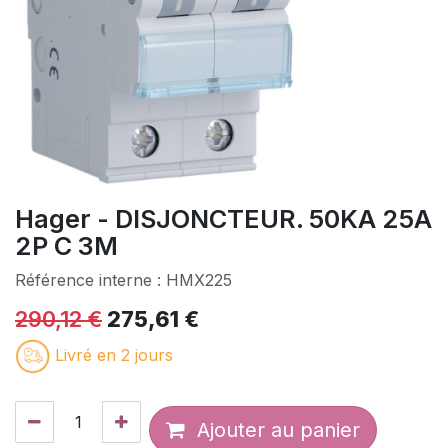
Hager - DISJONCTEUR. 50KA 25A
2P C 3M
Référence interne :
HMX225
290,12
€
275,61
€
Livré en 2 jours
Ajouter au panier