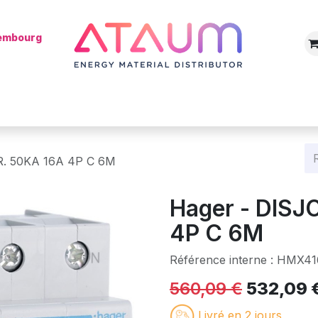
xembourg
Boutique
Catégories
Batterie
Mon installateur
Blog
. 50KA 16A 4P C 6M
Hager - DIS
4P C 6M
Référence interne :
HMX41
560,09
€
532,09
Livré en 2 jours