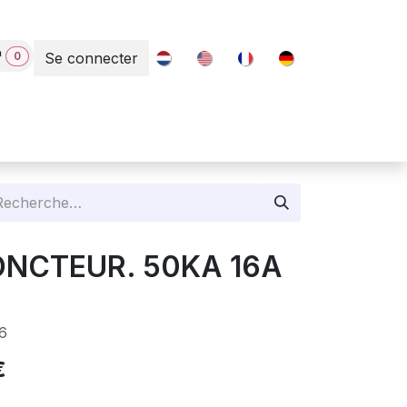
0
Se connecter
Contact
JONCTEUR. 50KA 16A
6
€