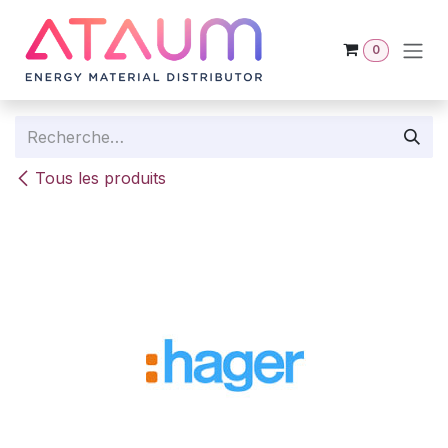
Se rendre au contenu
0
Tous les produits