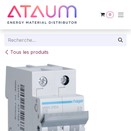
Se rendre au contenu
0
Tous les produits