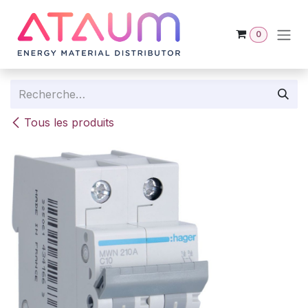
Se rendre au contenu
0
Tous les produits