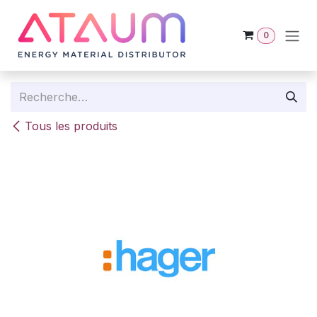
Se rendre au contenu
0
Tous les produits