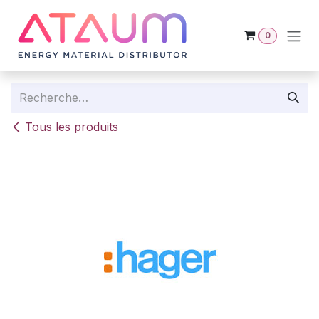
Se rendre au contenu
0
Tous les produits