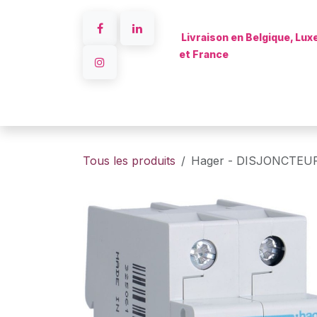
Se rendre au contenu
Livraison en Belgique, Lu
et France
Accueil
Tous les produits
Hager - DISJONCTEU