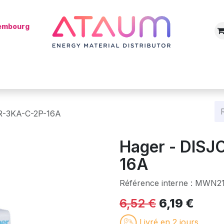
xembourg
Boutique
Catégories
Batterie
Mon installateur
Blog
R-3KA-C-2P-16A
Hager - DIS
16A
Référence interne :
MWN2
6,52
€
6,19
€
Livré en 2 jours