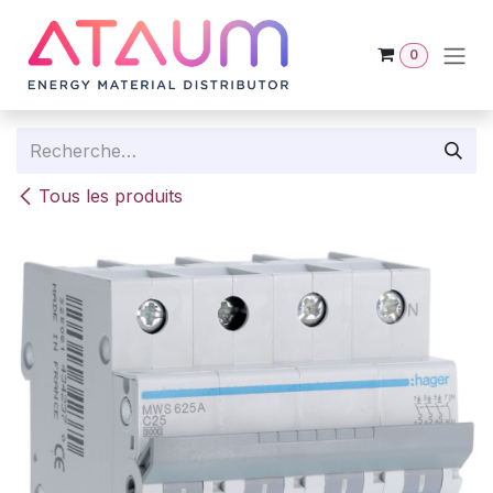
Se rendre au contenu
0
Tous les produits