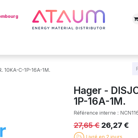
xembourg
Boutique
Catégories
Batterie
Mon installateur
Blog
. 10KA-C-1P-16A-1M.
Hager - DIS
1P-16A-1M.
Référence interne :
NCN11
27,65
€
26,27
€
Livré en 2 jours