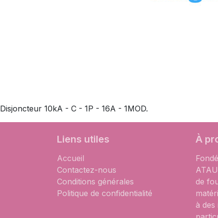
Disjoncteur 10kA - C - 1P - 16A - 1MOD.
Liens utiles
À pr
Accueil
Fondé
Contactez-nous
ATAUM
Conditions générales
de fo
Politique de confidentialité
matér
à des
partic