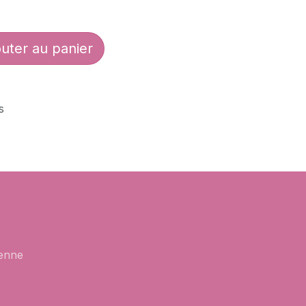
uter au panier
s
enne