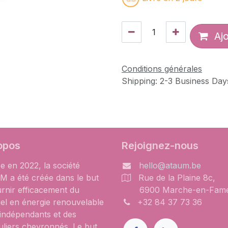
Ajo
Conditions générales
Shipping: 2-3 Business Day
opos
Rejoignez-nous
e en 2022, la société
hello@ataum.be
 a été créée dans le but
Rue de la Plaine 8c,
urnir efficacement du
6900 Marche-en-Fam
iel en énergie renouvelable
+32 84 37 73 36
 indépendants et des
uliers chevronnés. Le but