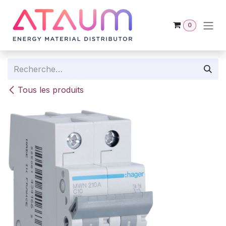
Se rendre au contenu
0
Tous les produits