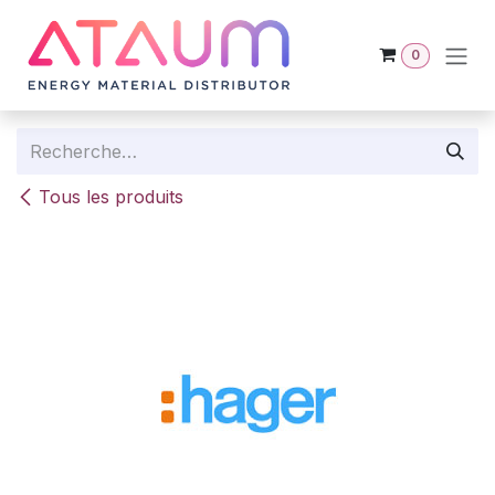
Se rendre au contenu
0
Tous les produits