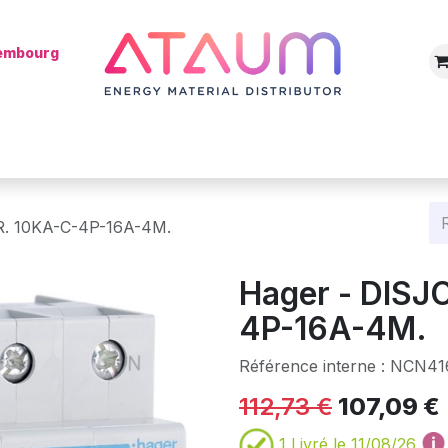
xembourg
Boutique
Catégories
Batterie
Mon installateur
Blog
. 10KA-C-4P-16A-4M.
Hager - DIS
4P-16A-4M.
Référence interne :
NCN41
112,73
€
107,09
€
1
Livré le 11/08/26