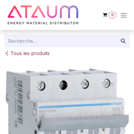
Se rendre au contenu
0
Tous les produits