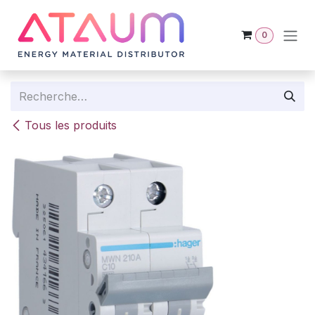
Se rendre au contenu
0
Tous les produits