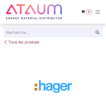
Se rendre au contenu
0
Tous les produits