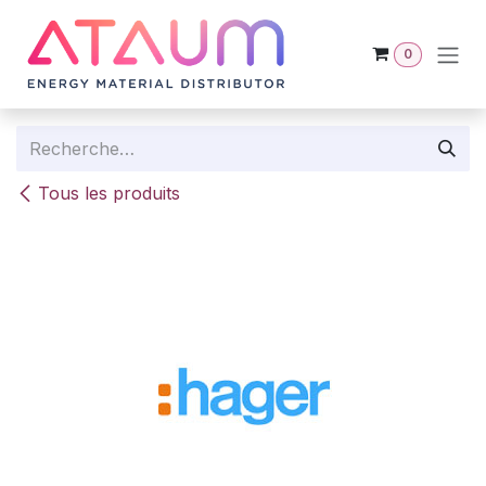
Se rendre au contenu
0
Tous les produits