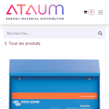
Se rendre au contenu
0
Tous les produits