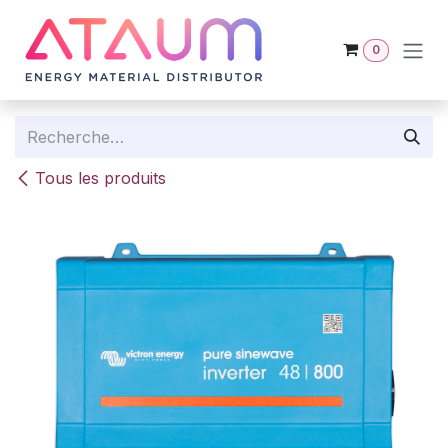
Se rendre au contenu
0
Tous les produits