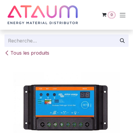
Se rendre au contenu
0
Tous les produits