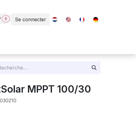
0
Se connecter
Contact
tSolar MPPT 100/30
030210