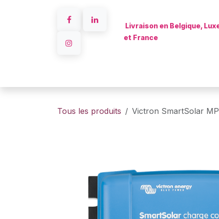
Se rendre au contenu
Livraison en Belgique, Lu
et France
Accueil
Tous les produits
Victron SmartSolar M