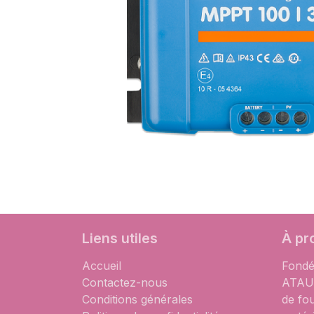
Liens utiles
À pr
Accueil
Fondé
Contactez-nous
ATAUM
Conditions générales
de fo