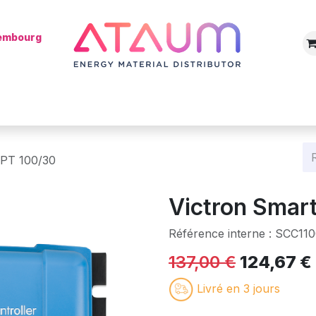
xembourg
Boutique
Catégories
Batterie
Mon installateur
Blog
PPT 100/30
Victron Smar
Référence interne :
SCC110
137,00
€
124,67
€
Livré en 3 jours