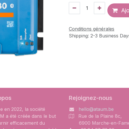
Ajo
Conditions générales
Shipping: 2-3 Business Day
opos
Rejoignez-nous
e en 2022, la société
hello@ataum.be
 a été créée dans le but
Rue de la Plaine 8c,
urnir efficacement du
6900 Marche-en-Fam