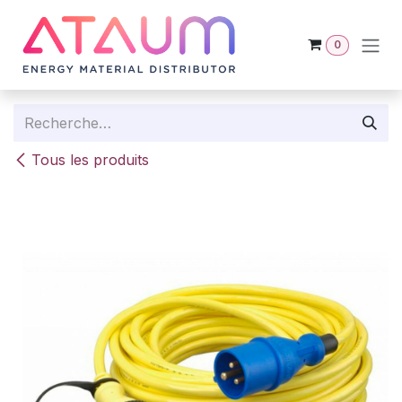
Se rendre au contenu
0
Tous les produits