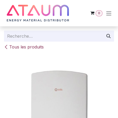
Se rendre au contenu
0
Tous les produits