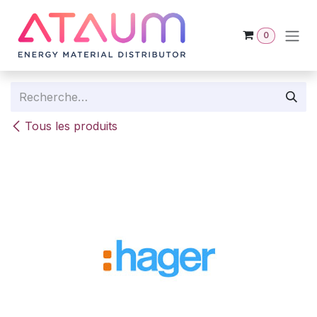
Se rendre au contenu
0
Tous les produits