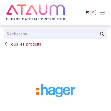
Se rendre au contenu
0
Tous les produits